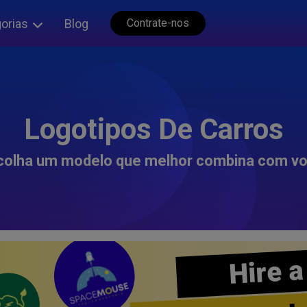
orias
Blog
Contrate-nos
Logotipos De Carros
colha um modelo que melhor combina com vo
Hire a