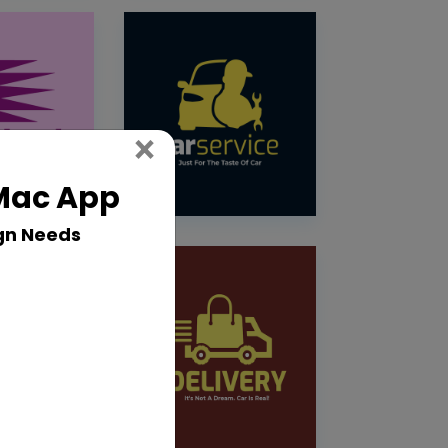
Close
×
 Mac App
gn Needs