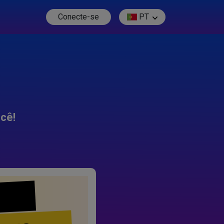
Conecte-se
PT
cê!