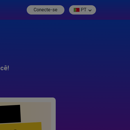
Conecte-se
PT
cê!