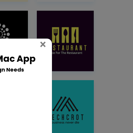
Close
×
 Mac App
gn Needs