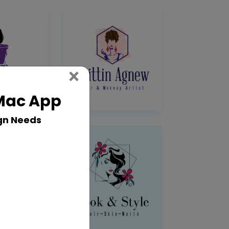
Close
×
 Mac App
gn Needs