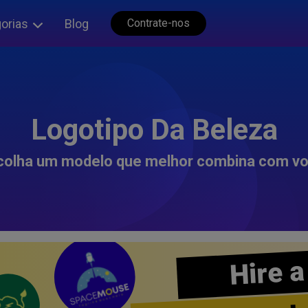
orias
Blog
Contrate-nos
Logotipo Da Beleza
colha um modelo que melhor combina com vo
Hire a