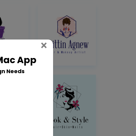
Close
×
 Mac App
gn Needs