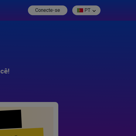
Conecte-se
PT
cê!