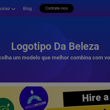
orias
Blog
Contrate-nos
Logotipo Da Beleza
colha um modelo que melhor combina com vo
Hire a