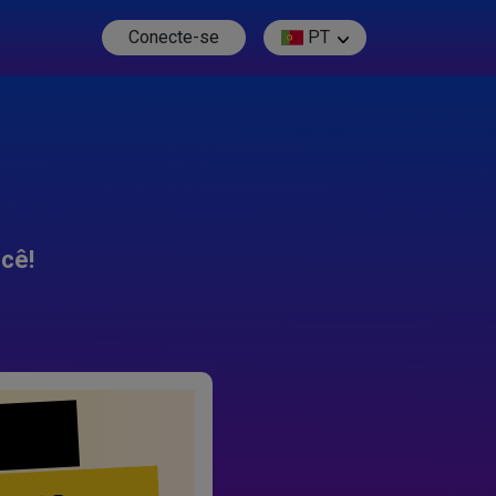
Conecte-se
PT
cê!