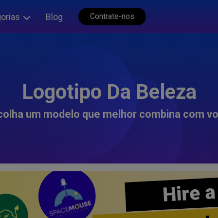
orias
Blog
Contrate-nos
Logotipo Da Beleza
colha um modelo que melhor combina com vo
Hire a