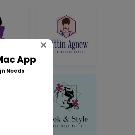
Close
×
 Mac App
gn Needs