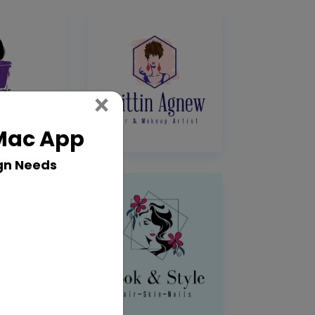
Close
×
 Mac App
gn Needs