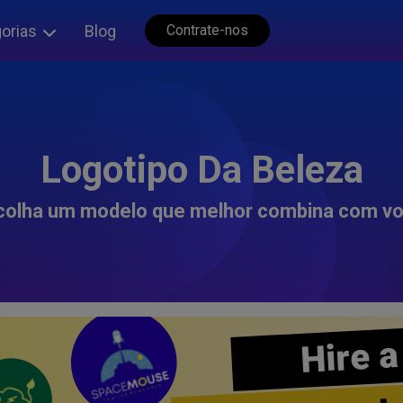
orias
Blog
Contrate-nos
Logotipo Da Beleza
colha um modelo que melhor combina com vo
Hire a