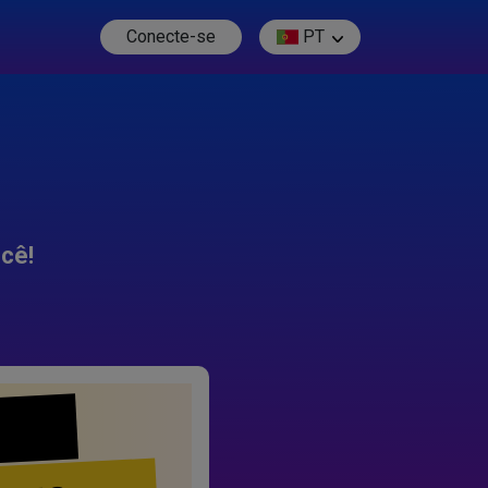
Conecte-se
PT
cê!