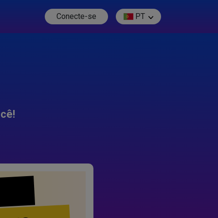
Conecte-se
PT
cê!