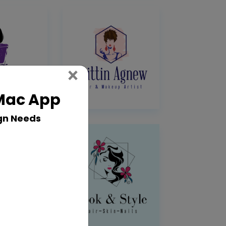
Close
×
 Mac App
gn Needs