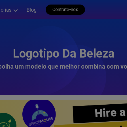
orias
Blog
Contrate-nos
Logotipo Da Beleza
colha um modelo que melhor combina com vo
Hire a