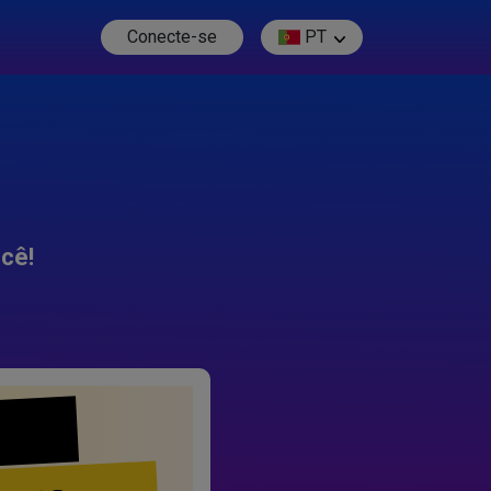
Conecte-se
PT
cê!