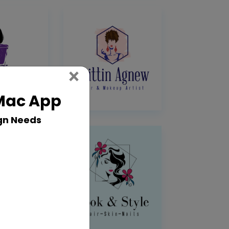
Close
×
 Mac App
gn Needs