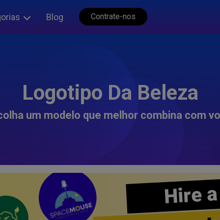
orias
Blog
Contrate-nos
Logotipo Da Beleza
colha um modelo que melhor combina com vo
Hire a