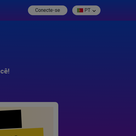
Conecte-se
PT
cê!