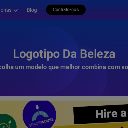
orias
Blog
Contrate-nos
Logotipo Da Beleza
colha um modelo que melhor combina com vo
Hire a