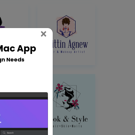
Close
×
 Mac App
gn Needs