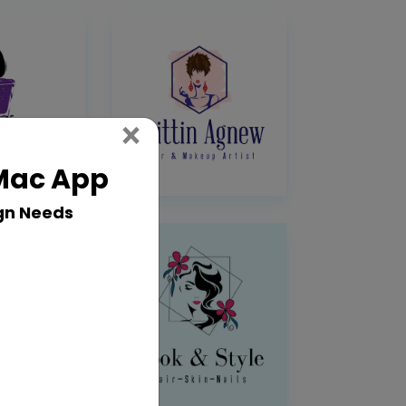
Close
×
 Mac App
gn Needs