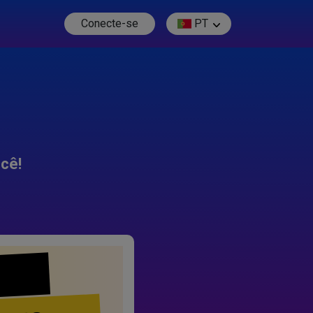
Conecte-se
PT
cê!