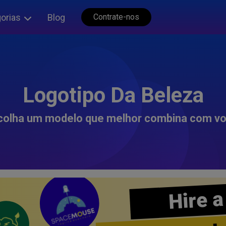
orias
Blog
Contrate-nos
Logotipo Da Beleza
colha um modelo que melhor combina com vo
Hire a