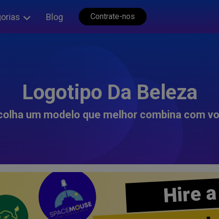
orias
Blog
Contrate-nos
Logotipo Da Beleza
colha um modelo que melhor combina com vo
Hire a