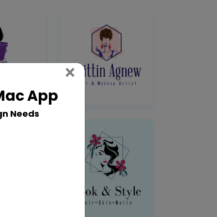
Close
×
 Mac App
gn Needs