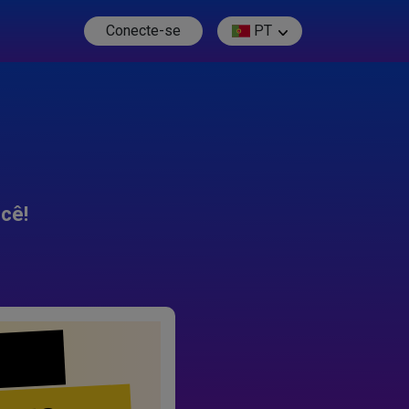
Conecte-se
PT
cê!