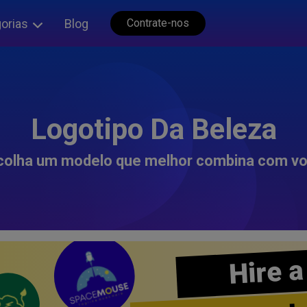
orias
Blog
Contrate-nos
Logotipo Da Beleza
colha um modelo que melhor combina com vo
Hire a