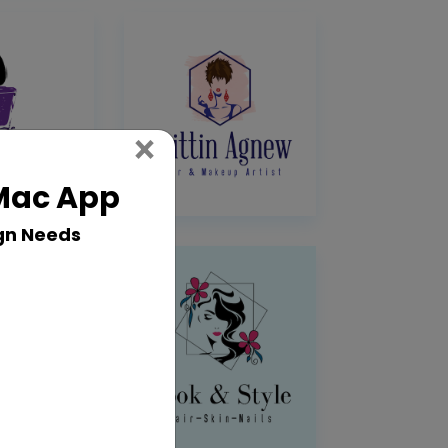
Close
×
 Mac App
gn Needs