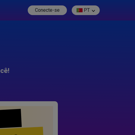
Conecte-se
PT
cê!