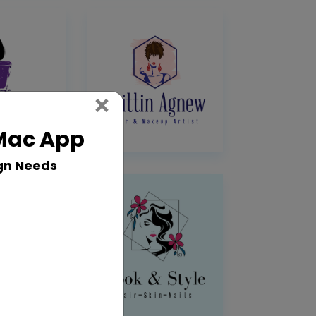
Close
×
 Mac App
gn Needs