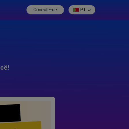
Conecte-se
PT
cê!