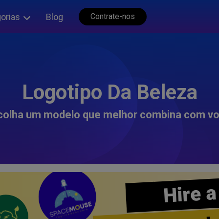
orias
Blog
Contrate-nos
Logotipo Da Beleza
colha um modelo que melhor combina com vo
Hire a