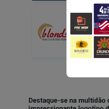
Destaque-se na multidão
impressionante logotipo d