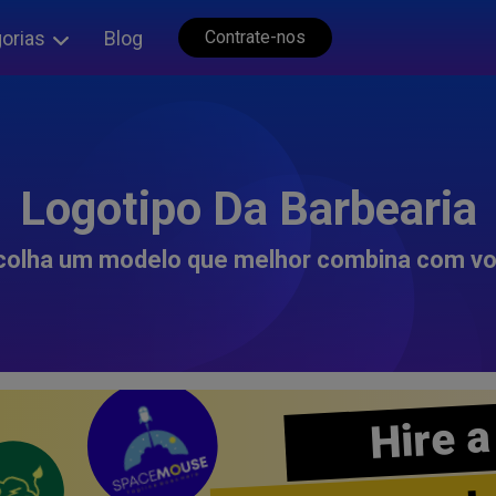
orias
Blog
Contrate-nos
Logotipo Da Barbearia
colha um modelo que melhor combina com vo
Hire a