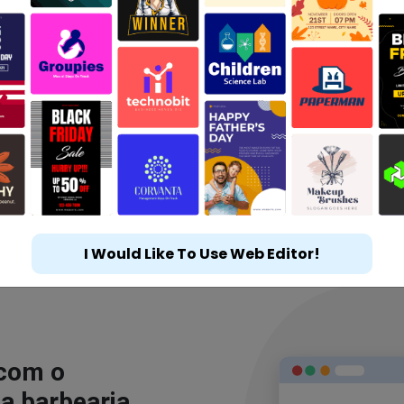
I Would Like To Use Web Editor!
 com o
a barbearia