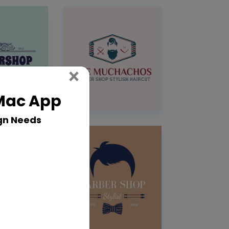
Close
×
 Mac App
gn Needs