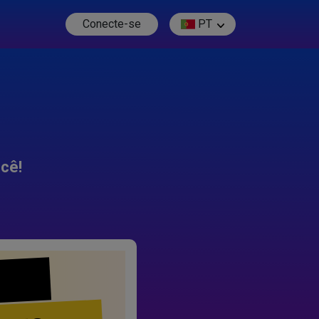
Conecte-se
PT
cê!