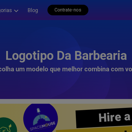
orias
Blog
Contrate-nos
Logotipo Da Barbearia
colha um modelo que melhor combina com vo
Hire a