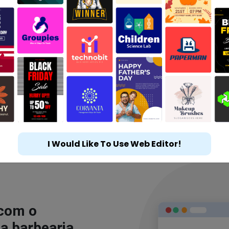
I Would Like To Use Web Editor!
 com o
a barbearia