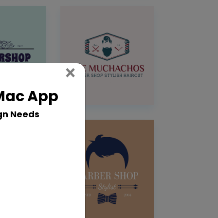
Close
×
 Mac App
gn Needs