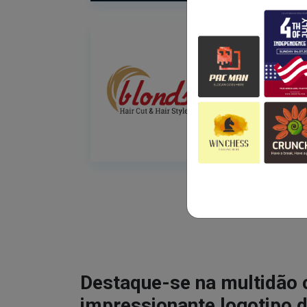
Destaque-se na multidão
impressionante logotipo d