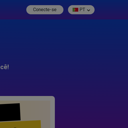
Conecte-se
PT
cê!