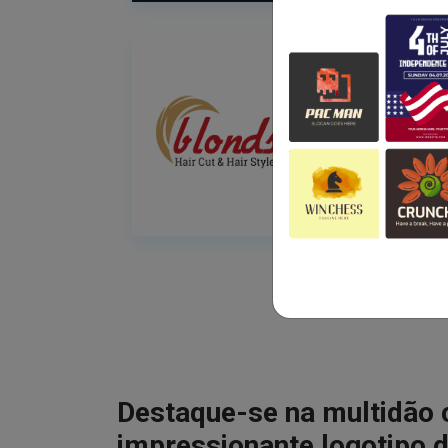
Destaque-se na multidão
impressionante logotipo d