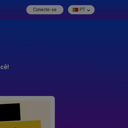
Conecte-se
PT
cê!