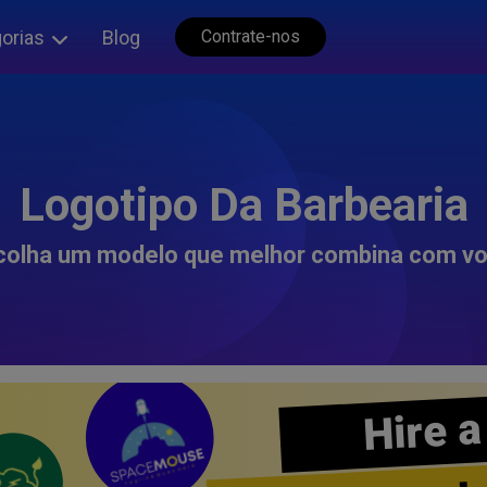
orias
Blog
Contrate-nos
Logotipo Da Barbearia
colha um modelo que melhor combina com vo
Hire a