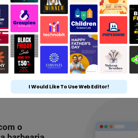
I Would Like To Use Web Editor!
 com o
a barbearia