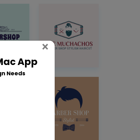
Close
×
 Mac App
gn Needs