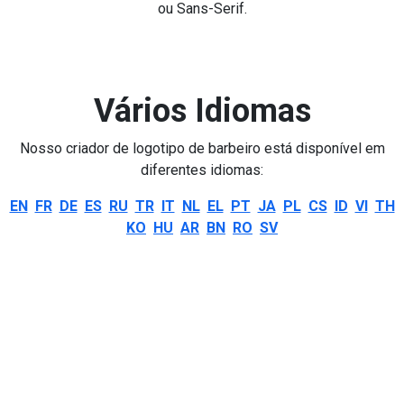
ou Sans-Serif.
Vários Idiomas
Nosso criador de logotipo de barbeiro está disponível em
diferentes idiomas:
EN
FR
DE
ES
RU
TR
IT
NL
EL
PT
JA
PL
CS
ID
VI
TH
KO
HU
AR
BN
RO
SV