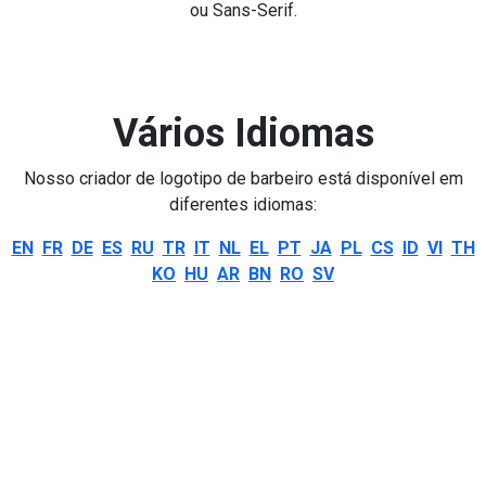
ou Sans-Serif.
Vários Idiomas
Nosso criador de logotipo de barbeiro está disponível em
diferentes idiomas:
EN
FR
DE
ES
RU
TR
IT
NL
EL
PT
JA
PL
CS
ID
VI
TH
KO
HU
AR
BN
RO
SV