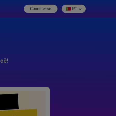
Conecte-se
PT
cê!