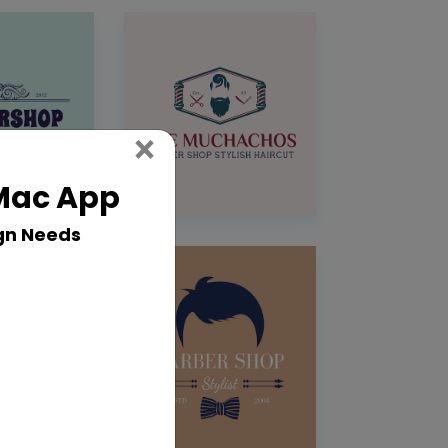
Close
×
 Mac App
gn Needs