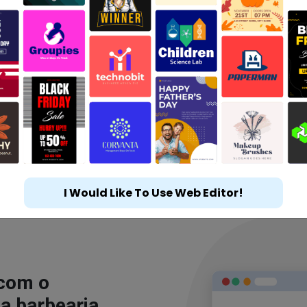
I Would Like To Use Web Editor!
 com o
a barbearia