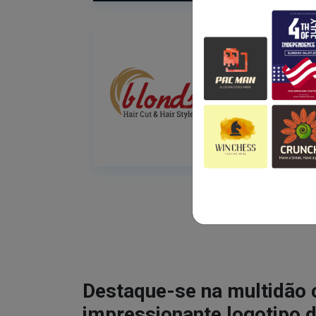
Destaque-se na multidão
impressionante logotipo d