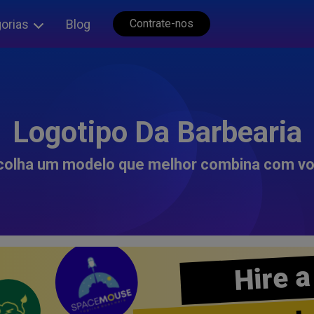
orias
Blog
Contrate-nos
Logotipo Da Barbearia
colha um modelo que melhor combina com vo
Hire a