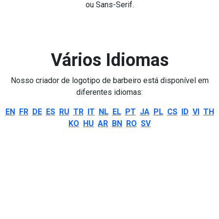
ou Sans-Serif.
Vários Idiomas
Nosso criador de logotipo de barbeiro está disponível em
diferentes idiomas:
EN
FR
DE
ES
RU
TR
IT
NL
EL
PT
JA
PL
CS
ID
VI
TH
KO
HU
AR
BN
RO
SV