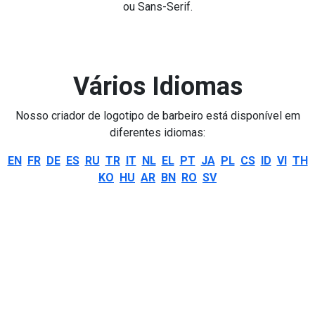
ou Sans-Serif.
Vários Idiomas
Nosso criador de logotipo de barbeiro está disponível em
diferentes idiomas:
EN
FR
DE
ES
RU
TR
IT
NL
EL
PT
JA
PL
CS
ID
VI
TH
KO
HU
AR
BN
RO
SV