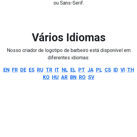
ou Sans-Serif.
Vários Idiomas
Nosso criador de logotipo de barbeiro está disponível em
diferentes idiomas:
EN
FR
DE
ES
RU
TR
IT
NL
EL
PT
JA
PL
CS
ID
VI
TH
KO
HU
AR
BN
RO
SV