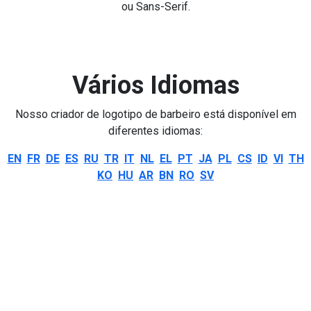
ou Sans-Serif.
Vários Idiomas
Nosso criador de logotipo de barbeiro está disponível em
diferentes idiomas:
EN
FR
DE
ES
RU
TR
IT
NL
EL
PT
JA
PL
CS
ID
VI
TH
KO
HU
AR
BN
RO
SV