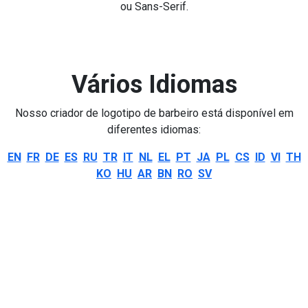
ou Sans-Serif.
Vários Idiomas
Nosso criador de logotipo de barbeiro está disponível em
diferentes idiomas:
EN
FR
DE
ES
RU
TR
IT
NL
EL
PT
JA
PL
CS
ID
VI
TH
KO
HU
AR
BN
RO
SV