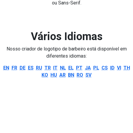
ou Sans-Serif.
Vários Idiomas
Nosso criador de logotipo de barbeiro está disponível em
diferentes idiomas:
EN
FR
DE
ES
RU
TR
IT
NL
EL
PT
JA
PL
CS
ID
VI
TH
KO
HU
AR
BN
RO
SV