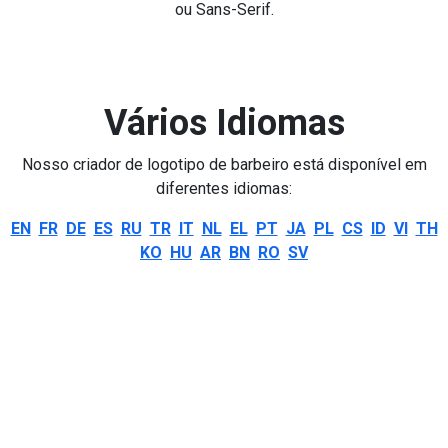
ou Sans-Serif.
Vários Idiomas
Nosso criador de logotipo de barbeiro está disponível em
diferentes idiomas:
EN
FR
DE
ES
RU
TR
IT
NL
EL
PT
JA
PL
CS
ID
VI
TH
KO
HU
AR
BN
RO
SV