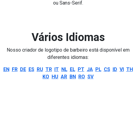
ou Sans-Serif.
Vários Idiomas
Nosso criador de logotipo de barbeiro está disponível em
diferentes idiomas:
EN
FR
DE
ES
RU
TR
IT
NL
EL
PT
JA
PL
CS
ID
VI
TH
KO
HU
AR
BN
RO
SV