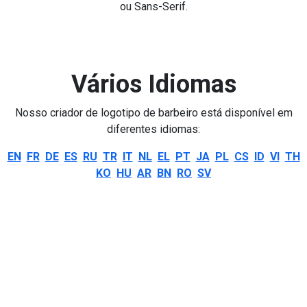
ou Sans-Serif.
Vários Idiomas
Nosso criador de logotipo de barbeiro está disponível em
diferentes idiomas:
EN
FR
DE
ES
RU
TR
IT
NL
EL
PT
JA
PL
CS
ID
VI
TH
KO
HU
AR
BN
RO
SV