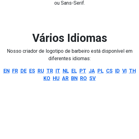
ou Sans-Serif.
Vários Idiomas
Nosso criador de logotipo de barbeiro está disponível em
diferentes idiomas:
EN
FR
DE
ES
RU
TR
IT
NL
EL
PT
JA
PL
CS
ID
VI
TH
KO
HU
AR
BN
RO
SV