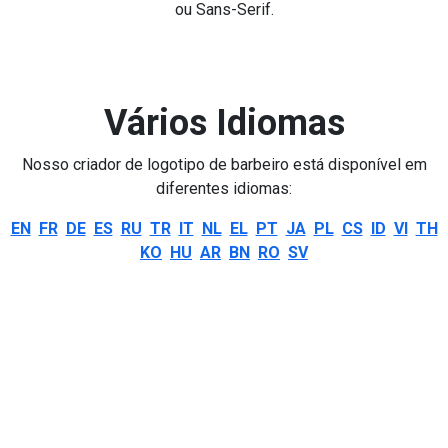
ou Sans-Serif.
Vários Idiomas
Nosso criador de logotipo de barbeiro está disponível em
diferentes idiomas:
EN
FR
DE
ES
RU
TR
IT
NL
EL
PT
JA
PL
CS
ID
VI
TH
KO
HU
AR
BN
RO
SV