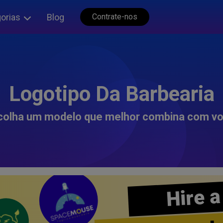
orias
Blog
Contrate-nos
Logotipo Da Barbearia
colha um modelo que melhor combina com vo
Hire a