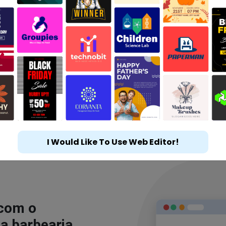
I Would Like To Use Web Editor!
 com o
a barbearia