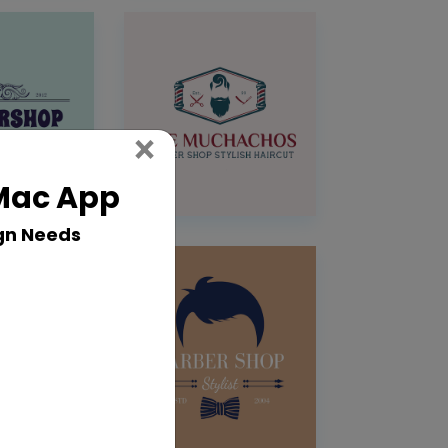
Close
×
 Mac App
gn Needs