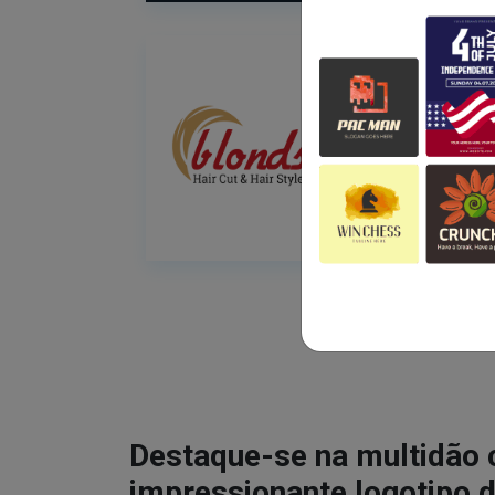
Destaque-se na multidão
impressionante logotipo d