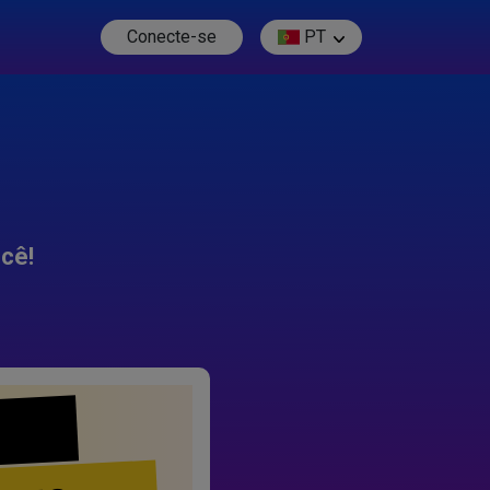
Conecte-se
PT
cê!