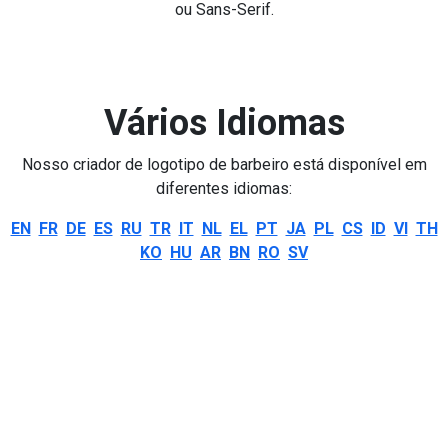
ou Sans-Serif.
Vários Idiomas
Nosso criador de logotipo de barbeiro está disponível em
diferentes idiomas:
EN
FR
DE
ES
RU
TR
IT
NL
EL
PT
JA
PL
CS
ID
VI
TH
KO
HU
AR
BN
RO
SV