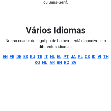
ou Sans-Serif.
Vários Idiomas
Nosso criador de logotipo de barbeiro está disponível em
diferentes idiomas:
EN
FR
DE
ES
RU
TR
IT
NL
EL
PT
JA
PL
CS
ID
VI
TH
KO
HU
AR
BN
RO
SV