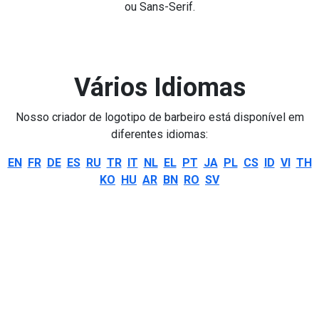
ou Sans-Serif.
Vários Idiomas
Nosso criador de logotipo de barbeiro está disponível em
diferentes idiomas:
EN
FR
DE
ES
RU
TR
IT
NL
EL
PT
JA
PL
CS
ID
VI
TH
KO
HU
AR
BN
RO
SV