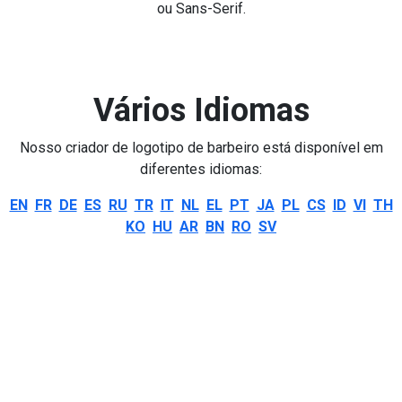
ou Sans-Serif.
Vários Idiomas
Nosso criador de logotipo de barbeiro está disponível em
diferentes idiomas:
EN
FR
DE
ES
RU
TR
IT
NL
EL
PT
JA
PL
CS
ID
VI
TH
KO
HU
AR
BN
RO
SV