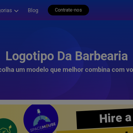
orias
Blog
Contrate-nos
Logotipo Da Barbearia
colha um modelo que melhor combina com vo
Hire a