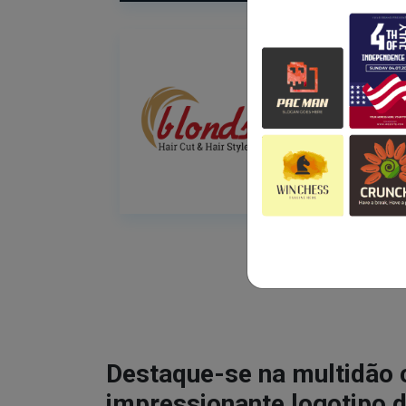
Destaque-se na multidão
impressionante logotipo d