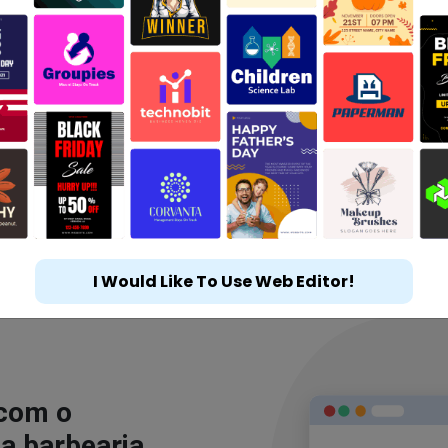
I Would Like To Use Web Editor!
 com o
a barbearia