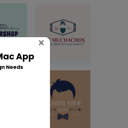
Close
×
 Mac App
gn Needs