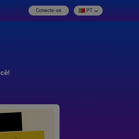
Conecte-se
PT
cê!