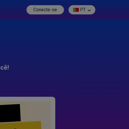
Conecte-se
PT
cê!