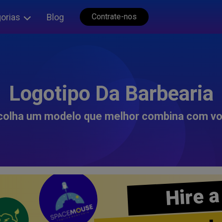
orias
Blog
Contrate-nos
Logotipo Da Barbearia
colha um modelo que melhor combina com vo
Hire a