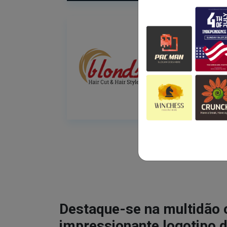
Destaque-se na multidão
impressionante logotipo d