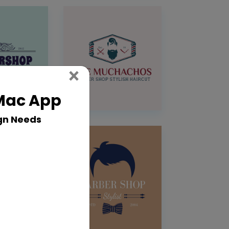
Close
×
 Mac App
gn Needs