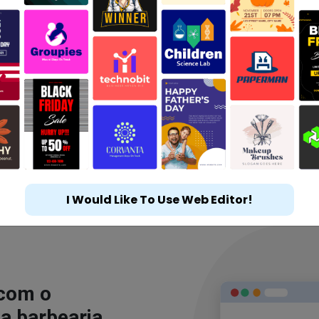
I Would Like To Use Web Editor!
 com o
a barbearia