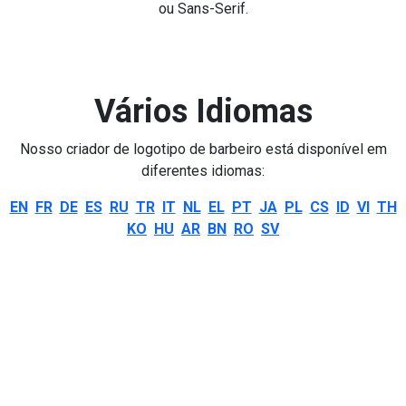
ou Sans-Serif.
Vários Idiomas
Nosso criador de logotipo de barbeiro está disponível em
diferentes idiomas:
EN
FR
DE
ES
RU
TR
IT
NL
EL
PT
JA
PL
CS
ID
VI
TH
KO
HU
AR
BN
RO
SV