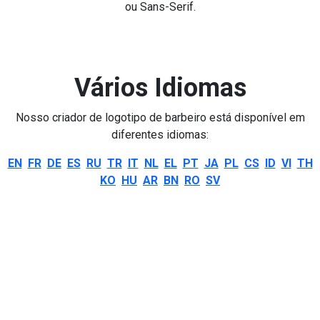
ou Sans-Serif.
Vários Idiomas
Nosso criador de logotipo de barbeiro está disponível em
diferentes idiomas:
EN
FR
DE
ES
RU
TR
IT
NL
EL
PT
JA
PL
CS
ID
VI
TH
KO
HU
AR
BN
RO
SV