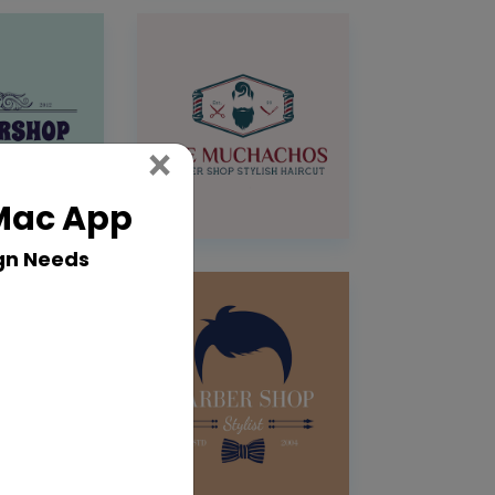
Close
×
 Mac App
gn Needs