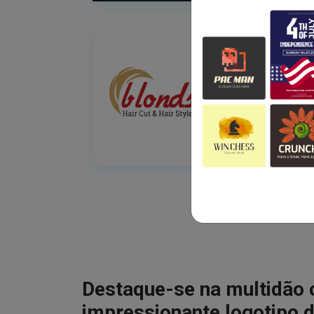
Destaque-se na multidão
impressionante logotipo d