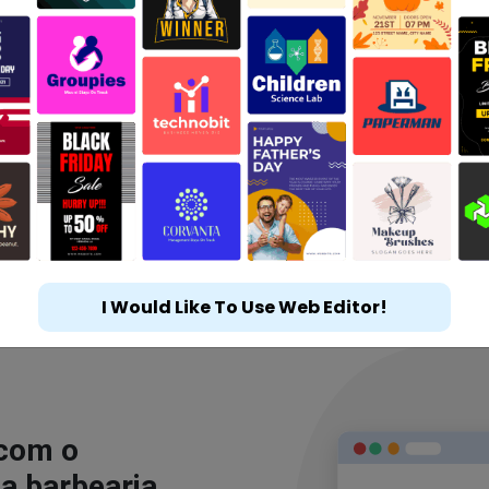
I Would Like To Use Web Editor!
 com o
a barbearia