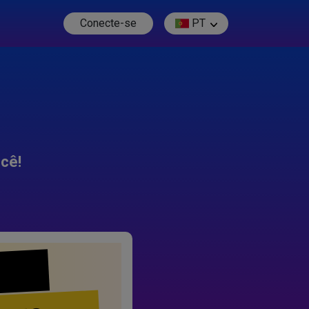
Conecte-se
PT
cê!