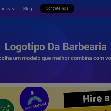
orias
Blog
Contrate-nos
Logotipo Da Barbearia
colha um modelo que melhor combina com vo
Hire a