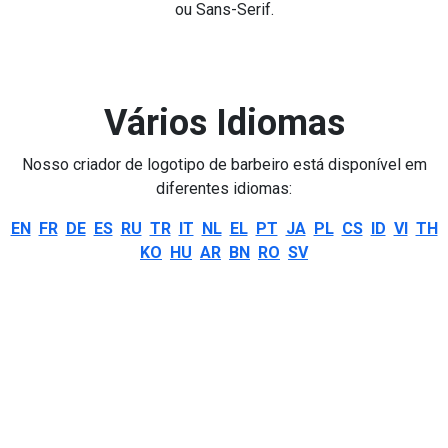
ou Sans-Serif.
Vários Idiomas
Nosso criador de logotipo de barbeiro está disponível em
diferentes idiomas:
EN
FR
DE
ES
RU
TR
IT
NL
EL
PT
JA
PL
CS
ID
VI
TH
KO
HU
AR
BN
RO
SV