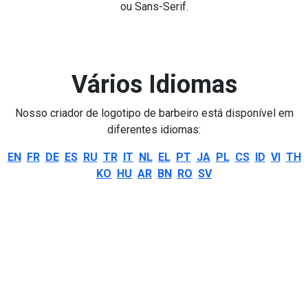
ou Sans-Serif.
Vários Idiomas
Nosso criador de logotipo de barbeiro está disponível em
diferentes idiomas:
EN
FR
DE
ES
RU
TR
IT
NL
EL
PT
JA
PL
CS
ID
VI
TH
KO
HU
AR
BN
RO
SV