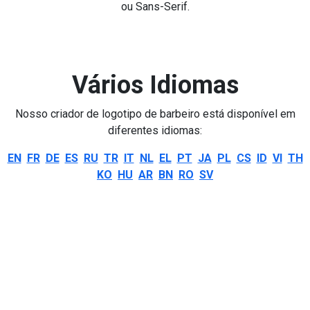
ou Sans-Serif.
Vários Idiomas
Nosso criador de logotipo de barbeiro está disponível em
diferentes idiomas:
EN
FR
DE
ES
RU
TR
IT
NL
EL
PT
JA
PL
CS
ID
VI
TH
KO
HU
AR
BN
RO
SV