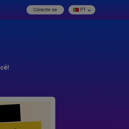
Conecte-se
PT
cê!