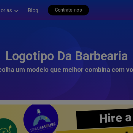
orias
Blog
Contrate-nos
Logotipo Da Barbearia
colha um modelo que melhor combina com vo
Hire a