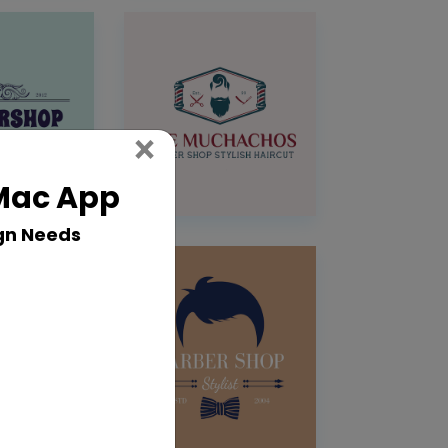
Close
×
 Mac App
gn Needs