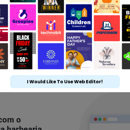
I Would Like To Use Web Editor!
 com o
a barbearia