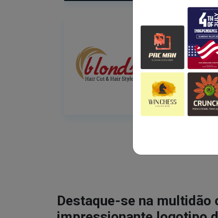
Destaque-se na multidão
impressionante logotipo d