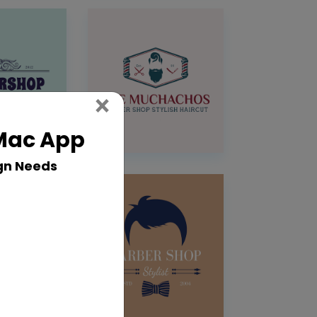
Close
×
 Mac App
gn Needs