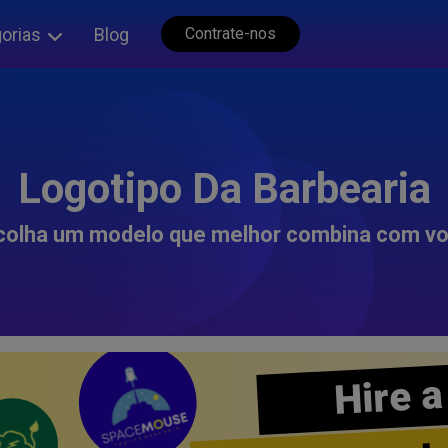
orias
Blog
Contrate-nos
Logotipo Da Barbearia
colha um modelo que melhor combina com vo
Hire a