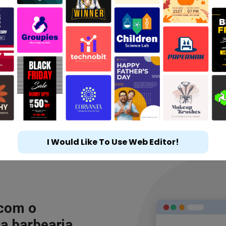
I Would Like To Use Web Editor!
 com o
a barbearia