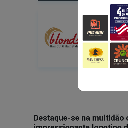
Destaque-se na multidão
impressionante logotipo d