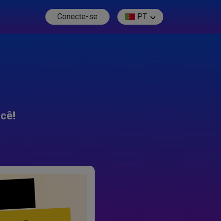
Conecte-se
PT
cê!