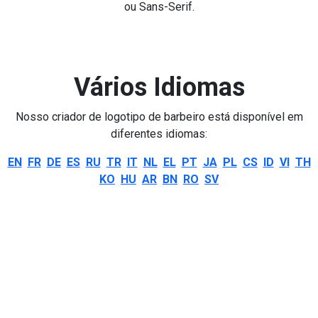
ou Sans-Serif.
Vários Idiomas
Nosso criador de logotipo de barbeiro está disponível em
diferentes idiomas:
EN
FR
DE
ES
RU
TR
IT
NL
EL
PT
JA
PL
CS
ID
VI
TH
KO
HU
AR
BN
RO
SV