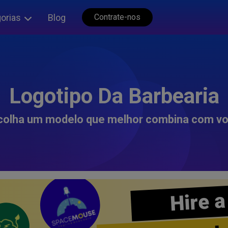
orias
Blog
Contrate-nos
Logotipo Da Barbearia
colha um modelo que melhor combina com vo
Hire a