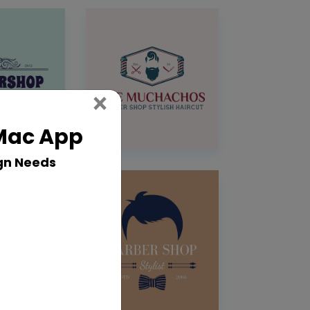
Close
×
 Mac App
gn Needs