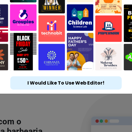
I Would Like To Use Web Editor!
 com o
a barbearia