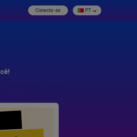
Conecte-se
PT
cê!