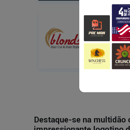
Destaque-se na multidão
impressionante logotipo d