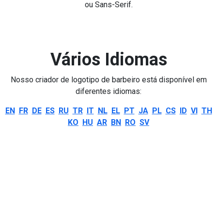
ou Sans-Serif.
Vários Idiomas
Nosso criador de logotipo de barbeiro está disponível em
diferentes idiomas:
EN
FR
DE
ES
RU
TR
IT
NL
EL
PT
JA
PL
CS
ID
VI
TH
KO
HU
AR
BN
RO
SV