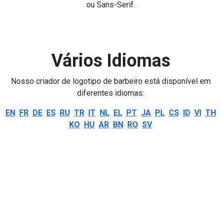
ou Sans-Serif.
Vários Idiomas
Nosso criador de logotipo de barbeiro está disponível em
diferentes idiomas:
EN
FR
DE
ES
RU
TR
IT
NL
EL
PT
JA
PL
CS
ID
VI
TH
KO
HU
AR
BN
RO
SV