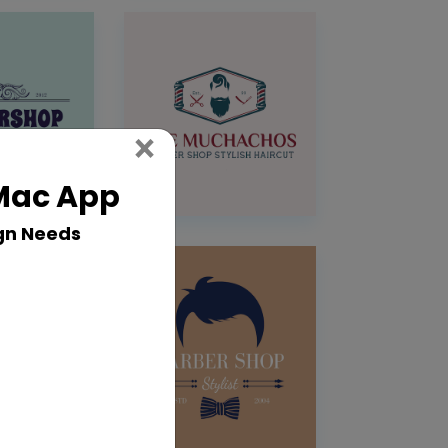
Close
×
 Mac App
gn Needs