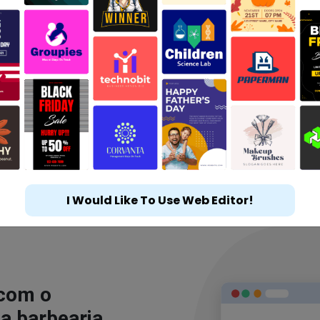
I Would Like To Use Web Editor!
 com o
a barbearia