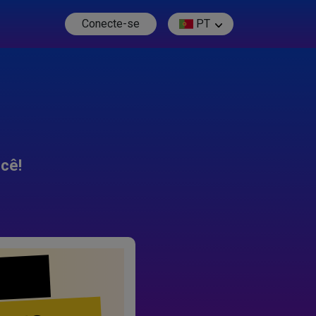
Conecte-se
PT
cê!