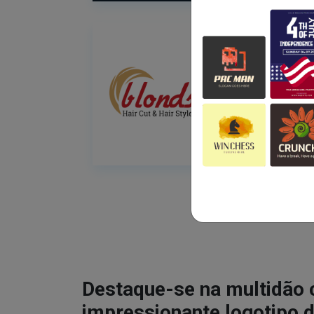
Destaque-se na multidão
impressionante logotipo d