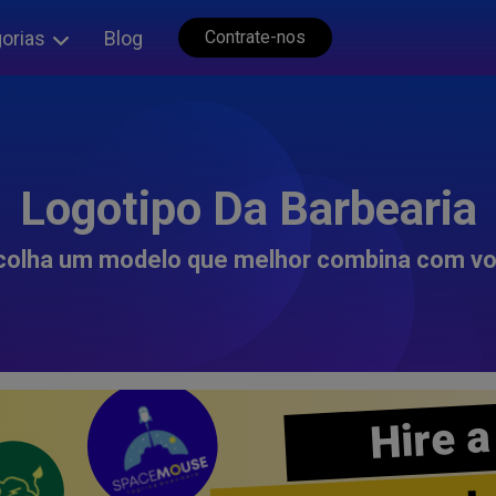
orias
Blog
Contrate-nos
Logotipo Da Barbearia
colha um modelo que melhor combina com vo
Hire a